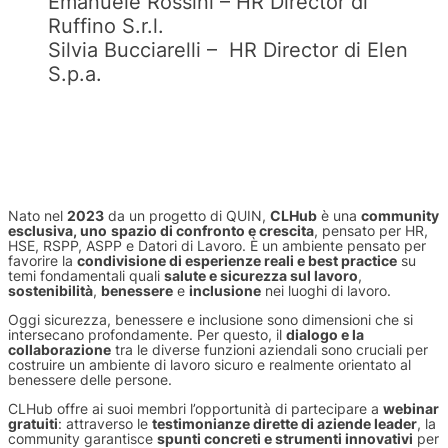
Emanuele Rossini – HR Director di
Ruffino S.r.l.
Silvia Bucciarelli – HR Director di Elen
S.p.a.
Nato nel
2023
da un progetto di QUIN,
CLHub
è una
community
esclusiva
, uno
spazio di confronto e crescita
, pensato per HR,
HSE, RSPP, ASPP e Datori di Lavoro. È un ambiente pensato per
favorire la
condivisione di esperienze reali e best practice
su
temi fondamentali quali
salute e sicurezza sul lavoro
,
sostenibilità
,
benessere
e
inclusione
nei luoghi di lavoro.
Oggi sicurezza, benessere e inclusione sono dimensioni che si
intersecano profondamente. Per questo, il
dialogo e la
collaborazione
tra le diverse funzioni aziendali sono cruciali per
costruire un ambiente di lavoro sicuro e realmente orientato al
benessere delle persone.
CLHub offre ai suoi membri l’opportunità di partecipare a
webinar
gratuiti
: attraverso le
testimonianze dirette di aziende leader
, la
community garantisce
spunti concreti e strumenti innovativi
per