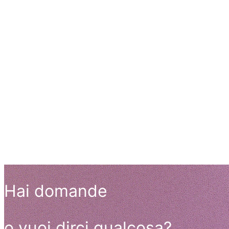
Hai domande
o vuoi dirci qualcosa?